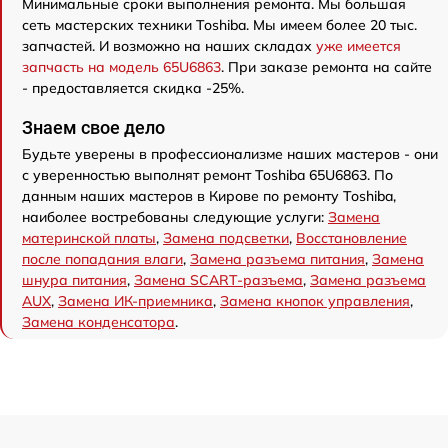
Минимальные сроки выполнения ремонта. Мы большая
сеть мастерских техники Toshiba. Мы имеем более 20 тыс.
запчастей. И возможно на наших складах
уже имеется
запчасть на модель 65U6863
. При заказе ремонта на сайте
- предоставляется скидка -25%.
Знаем свое дело
Будьте уверены в профессионализме наших мастеров - они
с уверенностью выполнят ремонт Toshiba 65U6863. По
данным наших мастеров в Кирове по ремонту Toshiba,
наиболее востребованы следующие услуги:
Замена
материнской платы
,
Замена подсветки
,
Восстановление
после попадания влаги
,
Замена разъема питания
,
Замена
шнура питания
,
Замена SCART-разъема
,
Замена разъема
AUX
,
Замена ИК-приемника
,
Замена кнопок управления
,
Замена конденсатора
.