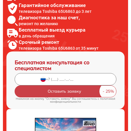
Гарантийное обслуживание
телевизора Toshiba 65U6863 до 3 лет
Диагностика за наш счет,
ремонт по желанию
Бесплатный выезд курьера
в день обращения
Срочный ремонт
телевизора Toshiba 65U6863 от 35 минут
Бесплатная консультация со
специалистом
Оставить заявку
Нажимая на кнопку "Оставить заявку" Вы соглашаетесь c
политикой
конфиденциальности