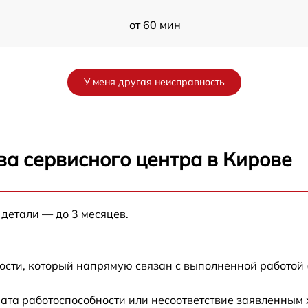
от 60 мин
от 60 мин
У меня другая неисправность
от 60 мин
от 60 мин
ва сервисного центра в Кирове
от 60 мин
 детали — до 3 месяцев.
от 60 мин
от 60 мин
ости, который напрямую связан с выполненной работой 
от 60 мин
ата работоспособности или несоответствие заявленным