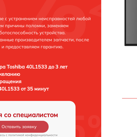
ве с устранением неисправностей любой
ем причины поломки, заменяем
ботоспособность устройства.
анные производителем запчасти, после
 и предоставляем гарантию.
ра Toshiba 40L1533 до 3 лет
 желанию
бращения
40L1533 от 35 минут
я со специалистом
Оставить заявку
есь c
политикой конфиденциальности