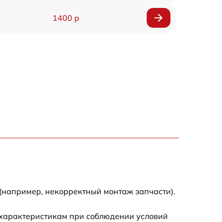
1400 р
1200 р
1200 р
1000 р
1800 р
900 р
1200 р
(например, некорректный монтаж запчасти).
1300 р
 характеристикам при соблюдении условий