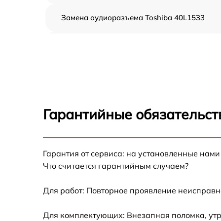
Замена аудиоразъема Toshiba 40L1533
Замена USB порта Toshiba 40L1533
Замена разъёмов (HDMI, DVI, Дисплей
порта) Toshiba 40L1533
Замена модуля Wi-Fi Toshiba 40L1533
Гарантийные обязательст
Ремонт цепи питания Toshiba 40L1533
Прошивка блока управления Toshiba
Гарантия от сервиса: на установленные нами
40L1533
Что считается гарантийным случаем?
Замена лампы подсветки Toshiba 40L1533
Для работ: Повторное проявление неисправн
Замена контроллера Toshiba 40L1533
Для комплектующих: Внезапная поломка, утр