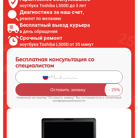
ноутбука Toshiba L500D до 3 лет
Диагностика за наш счет,
ремонт по желанию
Бесплатный выезд курьера
в день обращения
Срочный ремонт
ноутбука Toshiba L500D от 35 минут
Бесплатная консультация со
специалистом
Оставить заявку
Нажимая на кнопку "Оставить заявку" Вы соглашаетесь c
политикой
конфиденциальности