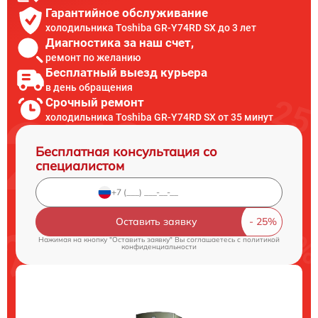
Гарантийное обслуживание
холодильника Toshiba GR-Y74RD SX до 3 лет
Диагностика за наш счет,
ремонт по желанию
Бесплатный выезд курьера
в день обращения
Срочный ремонт
холодильника Toshiba GR-Y74RD SX от 35 минут
Бесплатная консультация со
специалистом
Оставить заявку
Нажимая на кнопку "Оставить заявку" Вы соглашаетесь c
политикой
конфиденциальности