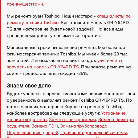
преимуществами
.
Мы ремонтируем Toshiba. Наши мастера -
специалисты по
ремонту техники Toshiba
. Восстановить модель GR-Y64RD
TS для мастеров не будет новой задачей. На все виды
проведенных работ у нас имеется гарантия.
Минимальные сроки выполнения ремонта. Мы большая
сеть мастерских техники Toshiba. Мы имеем более 20 тыс.
запчастей. И возможно на наших складах
уже имеется
запчасть на модель GR-Y64RD TS
. При заказе ремонта на
сайте - предоставляется скидка -25%.
Знаем свое дело
Будьте уверены в профессионализме наших мастеров - они
с уверенностью выполнят ремонт Toshiba GR-Y64RD TS. По
данным наших мастеров в Кирове по ремонту Toshiba,
наиболее востребованы следующие услуги:
Устранение
утечки хладагента
,
Замена электросхемы
,
Замена фильтра
осушителя
,
Замена ТЭН
,
Замена трубопровода
,
Перевешивание дверей
,
Прочистка дренажной системы
,